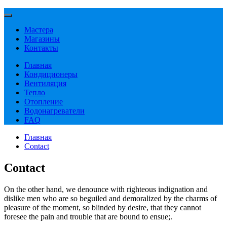
Мастера
Магазины
Контакты
Главная
Кондиционеры
Вентиляция
Тепло
Отопление
Водонагреватели
FAQ
Главная
Contact
Contact
On the other hand, we denounce with righteous indignation and
dislike men who are so beguiled and demoralized by the charms of
pleasure of the moment, so blinded by desire, that they cannot
foresee the pain and trouble that are bound to ensue;.