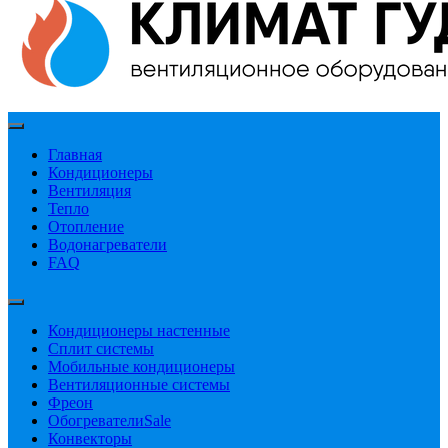
Главная
Кондиционеры
Вентиляция
Тепло
Отопление
Водонагреватели
FAQ
Кондиционеры настенные
Сплит системы
Мобильные кондиционеры
Вентиляционные системы
Фреон
Обогреватели
Sale
Конвекторы