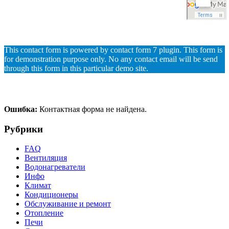
This contact form is powered by contact form 7 plugin. This form is
for demonstration purpose only. No any contact email will be send
through this form in this particular demo site.
Ошибка:
Контактная форма не найдена.
Рубрики
FAQ
Вентиляция
Водонагреватели
Инфо
Климат
Кондиционеры
Обслуживание и ремонт
Отопление
Печи