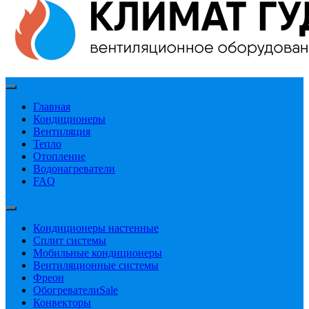
Главная
Кондиционеры
Вентиляция
Тепло
Отопление
Водонагреватели
FAQ
Кондиционеры настенные
Сплит системы
Мобильные кондиционеры
Вентиляционные системы
Фреон
Обогреватели
Sale
Конвекторы