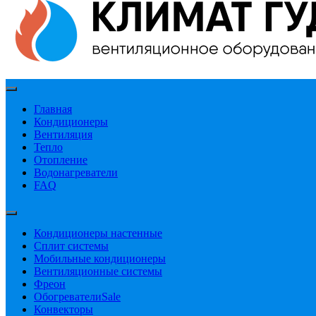
Главная
Кондиционеры
Вентиляция
Тепло
Отопление
Водонагреватели
FAQ
Кондиционеры настенные
Сплит системы
Мобильные кондиционеры
Вентиляционные системы
Фреон
Обогреватели
Sale
Конвекторы