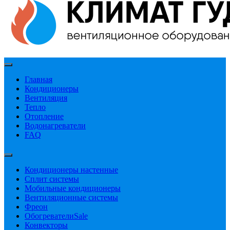
Главная
Кондиционеры
Вентиляция
Тепло
Отопление
Водонагреватели
FAQ
Кондиционеры настенные
Сплит системы
Мобильные кондиционеры
Вентиляционные системы
Фреон
Обогреватели
Sale
Конвекторы