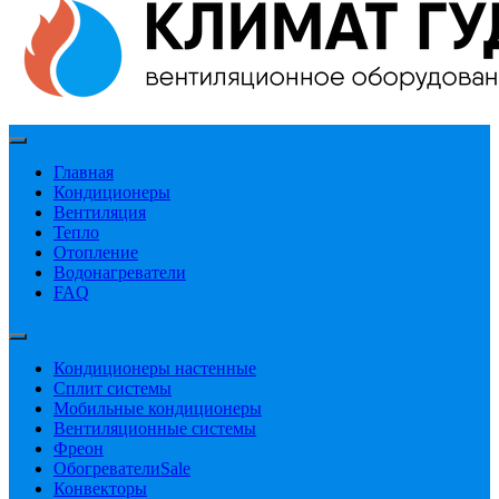
Главная
Кондиционеры
Вентиляция
Тепло
Отопление
Водонагреватели
FAQ
Кондиционеры настенные
Сплит системы
Мобильные кондиционеры
Вентиляционные системы
Фреон
Обогреватели
Sale
Конвекторы