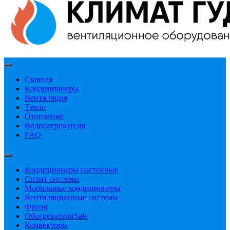
Главная
Кондиционеры
Вентиляция
Тепло
Отопление
Водонагреватели
FAQ
Кондиционеры настенные
Сплит системы
Мобильные кондиционеры
Вентиляционные системы
Фреон
Обогреватели
Sale
Конвекторы