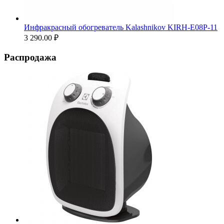
Инфракрасный обогреватель Kalashnikov KIRH-E08P-11
3 290.00
₽
Распродажа